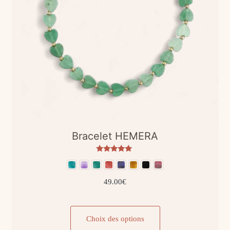
page
du
produit
Bracelet HEMERA
Note
5
sur 5
49.00
€
Ce
produit
Choix des options
a