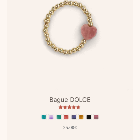
Bague DOLCE
Note
5
sur 5
35.00
€