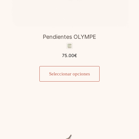
Pendientes OLYMPE
75.00
€
Este
producto
Seleccionar opciones
tiene
múltiples
variantes.
Las
opciones
se
pueden
elegir