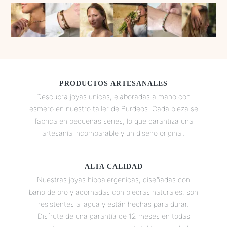
Las
opciones
se
pueden
elegir
en
PRODUCTOS ARTESANALES
la
Descubra joyas únicas, elaboradas a mano con
página
esmero en nuestro taller de Burdeos. Cada pieza se
de
fabrica en pequeñas series, lo que garantiza una
producto
artesanía incomparable y un diseño original.
ALTA CALIDAD
Nuestras joyas hipoalergénicas, diseñadas con
baño de oro y adornadas con piedras naturales, son
resistentes al agua y están hechas para durar.
Disfrute de una garantía de 12 meses en todas