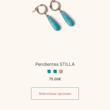
en
la
página
de
producto
Pendientes STILLA
75.00
€
Este
producto
Seleccionar opciones
tiene
múltiples
variantes.