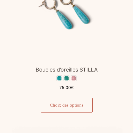
Boucles d’oreilles STILLA
75.00
€
Ce
produit
Choix des options
a
plusieurs
variations.
Les