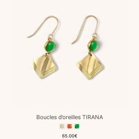
options
peuvent
être
choisies
sur
la
page
du
produit
Boucles d’oreilles TIRANA
65.00
€