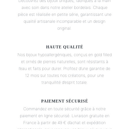
Découvrez des bijoux uniques, fabriqués à la main
page
avec soin dans notre atelier bordelais. Chaque
du
pièce est réalisée en petite série, garantissant une
produit
qualité artisanale incomparable et un design
original.
HAUTE QUALITÉ
Nos bijoux hypoallergéniques, conçus en gold filled
et ornés de pierres naturelles, sont résistants à
l’eau et faits pour durer. Profitez d’une garantie de
12 mois sur toutes nos créations, pour une
tranquillité d’esprit totale.
PAIEMENT SÉCURISÉ
Commandez en toute sécurité grâce à notre
paiement en ligne sécurisé. Livraison gratuite en
France à partir de 49 € d’achat et expédition