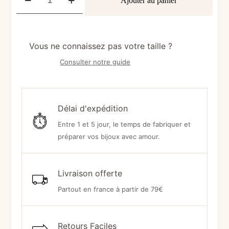
Ajouter au panier
de
Boucles
d’oreilles
NYX
Vous ne connaissez pas votre taille ?
(Anneaux)
Consulter notre guide
Délai d'expédition
Entre 1 et 5 jour, le temps de fabriquer et
préparer vos bijoux avec amour.
Livraison offerte
Partout en france à partir de 79€
Retours Faciles