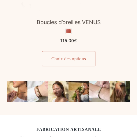
Boucles d’oreilles VENUS
115.00
€
Ce
produit
Choix des options
a
plusieurs
variations.
Les
options
peuvent
être
choisies
sur
FABRICATION ARTISANALE
la