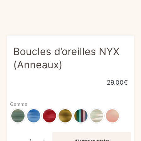
Boucles d’oreilles NYX
(Anneaux)
29.00
€
Gemme
quantité