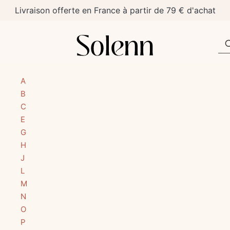
Livraison offerte en France à partir de 79 € d'achat
A
B
C
E
G
H
J
L
M
N
O
P