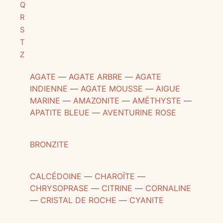
Q
R
S
T
Z
AGATE
―
AGATE ARBRE
―
AGATE
INDIENNE
―
AGATE MOUSSE
―
AIGUE
MARINE
―
AMAZONITE
―
AMÉTHYSTE
―
APATITE BLEUE
―
AVENTURINE ROSE
BRONZITE
CALCÉDOINE
―
CHAROÏTE
―
CHRYSOPRASE
―
CITRINE
―
CORNALINE
―
CRISTAL DE ROCHE
―
CYANITE