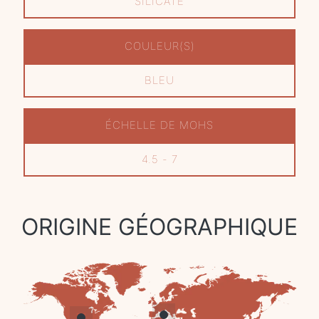
SILICATE
COULEUR(S)
BLEU
ÉCHELLE DE MOHS
4.5 - 7
ORIGINE GÉOGRAPHIQUE