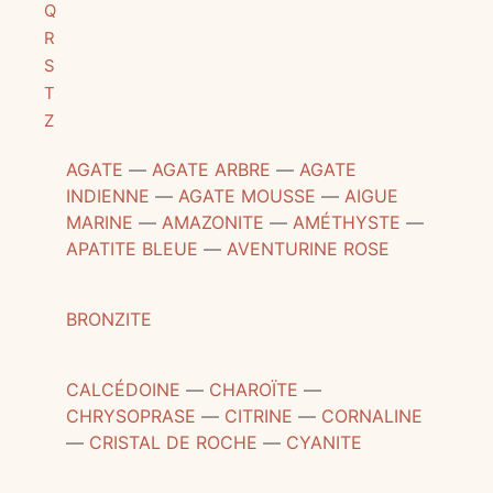
Q
R
S
T
Z
AGATE
―
AGATE ARBRE
―
AGATE
INDIENNE
―
AGATE MOUSSE
―
AIGUE
MARINE
―
AMAZONITE
―
AMÉTHYSTE
―
APATITE BLEUE
―
AVENTURINE ROSE
BRONZITE
CALCÉDOINE
―
CHAROÏTE
―
CHRYSOPRASE
―
CITRINE
―
CORNALINE
―
CRISTAL DE ROCHE
―
CYANITE