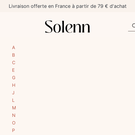
Livraison offerte en France à partir de 79 € d'achat
A
B
C
E
G
H
J
L
M
N
O
P