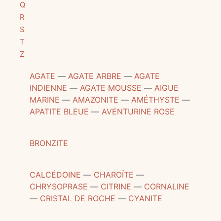
Q
R
S
T
Z
AGATE
―
AGATE ARBRE
―
AGATE
INDIENNE
―
AGATE MOUSSE
―
AIGUE
MARINE
―
AMAZONITE
―
AMÉTHYSTE
―
APATITE BLEUE
―
AVENTURINE ROSE
BRONZITE
CALCÉDOINE
―
CHAROÏTE
―
CHRYSOPRASE
―
CITRINE
―
CORNALINE
―
CRISTAL DE ROCHE
―
CYANITE