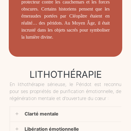
protecteur contre les cauchemars et les forces
obscures. Certains historiens pensent que les
émeraudes portées par Cléopâtre étaient en
réalité… des péridots. Au Moyen Âge, il était
incrusté dans les objets sacrés pour symboliser
la lumière divine.
LITHOTHÉRAPIE
En lithothérapie sérieuse, le Péridot est reconnu
pour ses propriétés de purification émotionnelle, de
régénération mentale et d’ouverture du cœur :
Clarté mentale
Libération émotionnelle