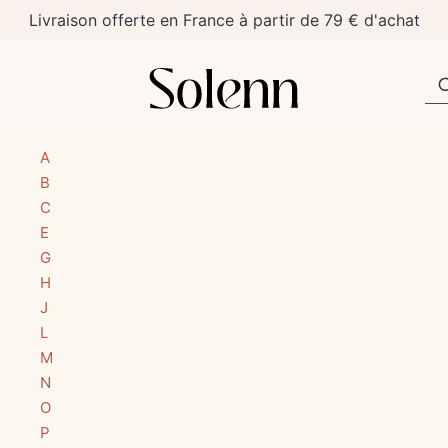
Livraison offerte en France à partir de 79 € d'achat
A
B
C
E
G
H
J
L
M
N
O
P